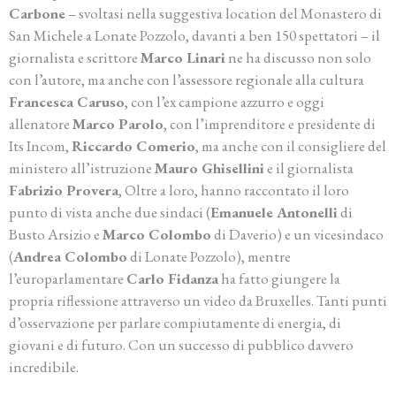
Carbone
– svoltasi nella suggestiva location del Monastero di
San Michele a Lonate Pozzolo, davanti a ben 150 spettatori – il
giornalista e scrittore
Marco Linari
ne ha discusso non solo
con l’autore, ma anche con l’assessore regionale alla cultura
Francesca Caruso
, con l’ex campione azzurro e oggi
allenatore
Marco Parolo
, con l’imprenditore e presidente di
Its Incom,
Riccardo Comerio
, ma anche con il consigliere del
ministero all’istruzione
Mauro Ghisellini
e il giornalista
Fabrizio Provera
, Oltre a loro, hanno raccontato il loro
punto di vista anche due sindaci (
Emanuele Antonelli
di
Busto Arsizio e
Marco Colombo
di Daverio) e un vicesindaco
(
Andrea Colombo
di Lonate Pozzolo), mentre
l’europarlamentare
Carlo Fidanza
ha fatto giungere la
propria riflessione attraverso un video da Bruxelles. Tanti punti
d’osservazione per parlare compiutamente di energia, di
giovani e di futuro. Con un successo di pubblico davvero
incredibile.