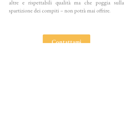
altre e rispettabili qualità ma che poggia sulla
spartizione dei compiti – non potrà mai offrire.
Contattami
Marco Linari
Busto Arsizio VA
338 763 1382
info @ marcolinari.it
P.Iva: 03875440129