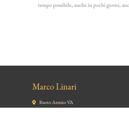
tempo possibile, anche in pochi giorni, anc
Marco Linari
Busto Arsizio VA
338 763 1382
info @ marcolinari.it
P.Iva: 03875440129