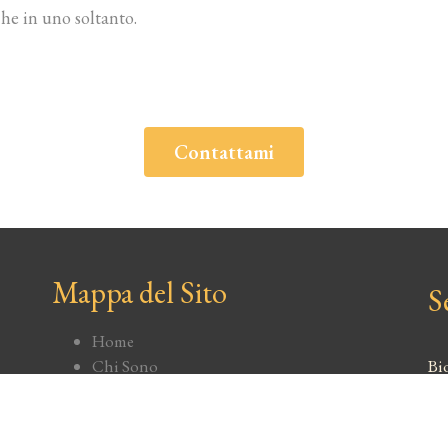
he in uno soltanto.
Contattami
Mappa del Sito
S
Home
Bi
Chi Sono
Carriera
Gh
Biografie
Contatti