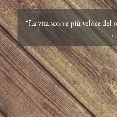
"La vita scorre più veloce del 
Osc