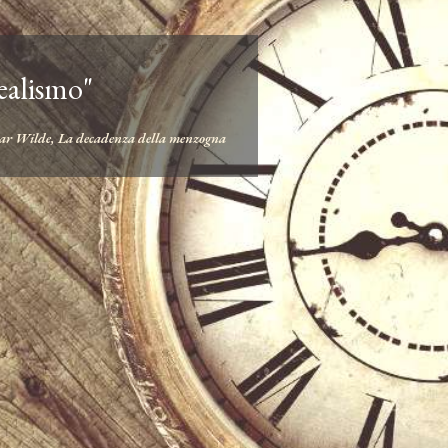
realismo"
ar Wilde, La decadenza della menzogna