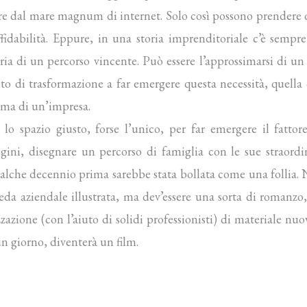
re dal mare magnum di internet. Solo così possono prendere qu
ffidabilità. Eppure, in una storia imprenditoriale c’è semp
ria di un percorso vincente. Può essere l’approssimarsi di un
i trasformazione a far emergere questa necessità, quella ci
nima di un’impresa.
o spazio giusto, forse l’unico, per far emergere il fatto
igini, disegnare un percorso di famiglia con le sue straordi
ualche decennio prima sarebbe stata bollata come una follia
a aziendale illustrata, ma dev’essere una sorta di romanzo, 
izzazione (con l’aiuto di solidi professionisti) di materiale 
un giorno, diventerà un film.